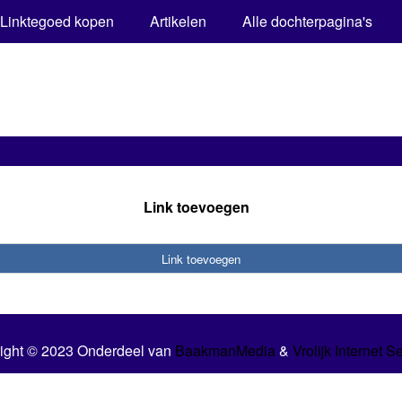
Linktegoed kopen
Artikelen
Alle dochterpagina's
Link toevoegen
Link toevoegen
ight © 2023 Onderdeel van
BaakmanMedia
&
Vrolijk Internet S